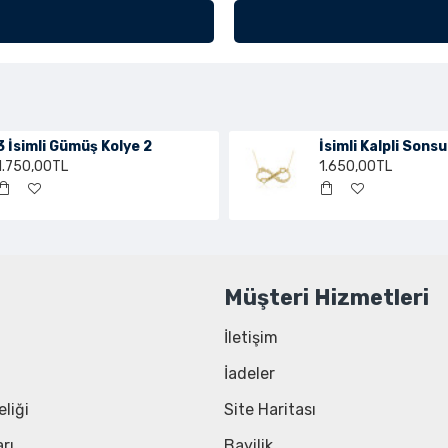
3 İsimli Gümüş Kolye 2
İsimli Kalpli Sons
1.750,00TL
1.650,00TL
Müşteri Hizmetleri
İletişim
İadeler
liği
Site Haritası
rı
Bayilik